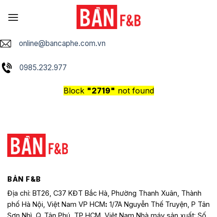
Skip
to
content
online@bancaphe.com.vn
0985.232.977
Block
"2719"
not found
BẢN F&B
Địa chỉ: BT26, C37 KĐT Bắc Hà, Phường Thanh Xuân, Thành
phố Hà Nội, Việt Nam VP HCM
:
1/7A Nguyễn Thế Truyện, P Tân
Sơn Nhì, Q. Tân Phú, TP HCM, Việt Nam Nhà máy sản xuất: Số